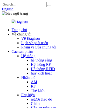
English
Trang chủ
Về chúng tôi
Về Etagtron
Lịch sử phát triển
Phạm vi Của chúng tôi
Các sản phẩm
Hệ thống
hệ thống sáng
Hệ thống RF
Hệ thống RFID
hủy kích hoạt
Nhãn thẻ
AM
RF
Thẻ khác
Phụ kiện
người tháo dỡ
Ghim
Hộp an toàn hơn