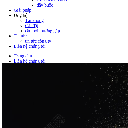
dây buộc
Giải pháp
Ủng hộ
Tải xuống
Cài đặt
câu hỏi thường gặp
Tin tức
tin tức công ty
Liên hệ chúng tôi
Trang chủ
Liên hệ chúng tôi