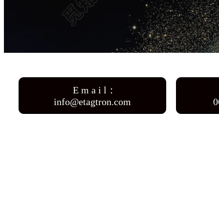
E m a i l：
info@etagtron.com
0