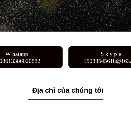
W hatapp：
S k y p e：
08613386020882
15088545618@163
Địa chỉ của chúng tôi