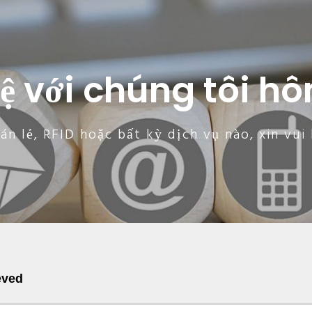
hệ với chúng tôi h
n lẻ, RFID hoặc bất kỳ dịch vụ nào, xin vui l